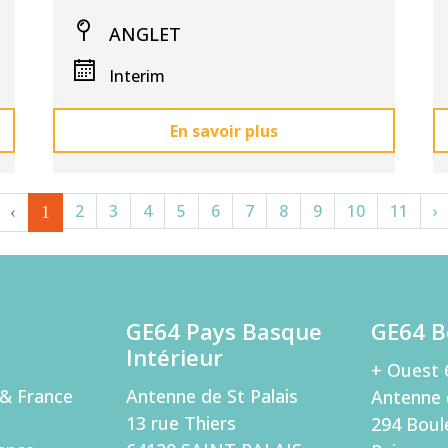
ANGLET
Interim
En savoir plus
2
3
4
5
6
7
8
9
10
11
›
‹
1
GE64 Pays Basque
GE64 B
Intérieur
+ Ouest 
& France
Antenne de St Palais
Antenne 
13 rue Thiers
294 Boul