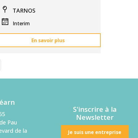
TARNOS
Interim
En savoir plus
éarn
S'inscrire à la
65
Newsletter
de Pau
evard de la
Je suis une entreprise