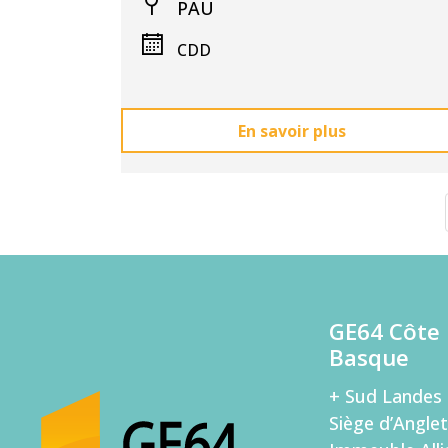
PAU
CDD
En savoir plus
GE64 Côte
Basque
+ Sud Landes 
Siège d’Anglet